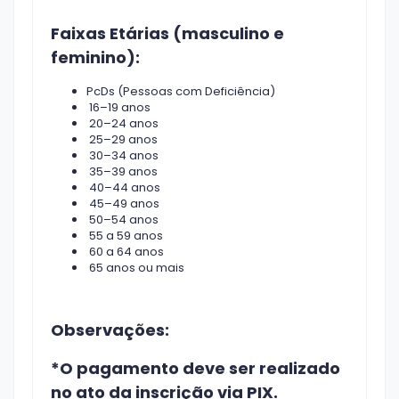
Faixas Etárias (masculino e
feminino):
PcDs (Pessoas com Deficiência)
16–19 anos
20–24 anos
25–29 anos
30–34 anos
35–39 anos
40–44 anos
45–49 anos
50–54 anos
55 a 59 anos
60 a 64 anos
65 anos ou mais
Observações:
*O pagamento deve ser realizado
no ato da inscrição via PIX.