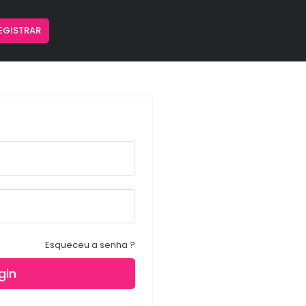
EGISTRAR
Esqueceu a senha ?
gin